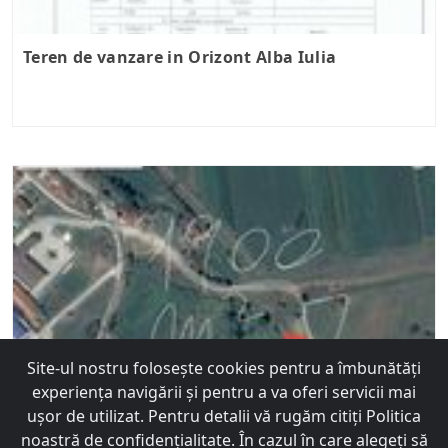
Teren de vanzare in Orizont Alba Iulia
Site-ul nostru foloseşte cookies pentru a îmbunătăţi
experienţa navigării şi pentru a va oferi servicii mai
De vanzare teren intravilan Barabant
uşor de utilizat. Pentru detalii vă rugăm citiți Politica
Nicoleta
noastră de confidențialitate. În cazul în care alegeți să