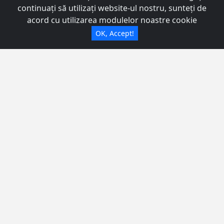
0746780793
continuați să utilizați website-ul nostru, sunteți de
Whatsapp
acord cu utilizarea modulelor noastre cookie
OK, Accept!
Trimite mesaj
Teren de vanzare zona Skit Alba Iulia