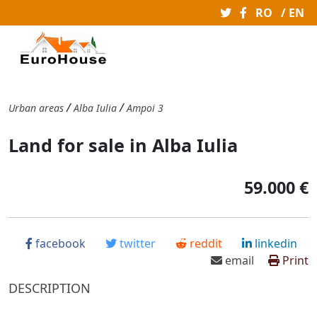
RO
/ EN
/
/
Urban areas
Alba Iulia
Ampoi 3
Land for sale in Alba Iulia
59.000 €
facebook
twitter
reddit
linkedin
email
Print
DESCRIPTION