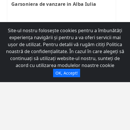
Garsoniera de vanzare in Alba Iulia
2
Suprafata
34m
Site-ul nostru foloseşte cookies pentru a îmbunătăţi
experienţa navigării şi pentru a va oferi servicii mai
ID
36674
uşor de utilizat. Pentru detalii vă rugăm citiți Politica
noastră de confidențialitate. În cazul în care alegeți să
Agent
Nicoleta
Agentie Imobiliara
continuați să utilizați website-ul nostru, sunteți de
acord cu utilizarea modulelor noastre cookie
Alba Iuliua
VÂNZARE
47.000 €
OK, Accept!
Filtru Avansat
Cele mai populare oferte
Casa de vanzare in Alba Iulia zona Micesti
Casa de vanzare in Alba Iulia - zona Bazinul Olimpic
Casa in Alba Iulia zona Cetate
Vila de vanzare Alba Iulia